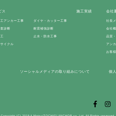
ビス
施工実績
会社
施工アンカー工事
ダイヤ・カッター工事
社長
調査診断
耐震補強診断
会社
施工
止水・防水工事
品質
リサイクル
アン
お客
ソーシャルメディアの取り組みについて
個
Copyright (C) 2019 A.Matsu/TOCHIGI ANCHOR co.,Ltd. All Rights reserved.