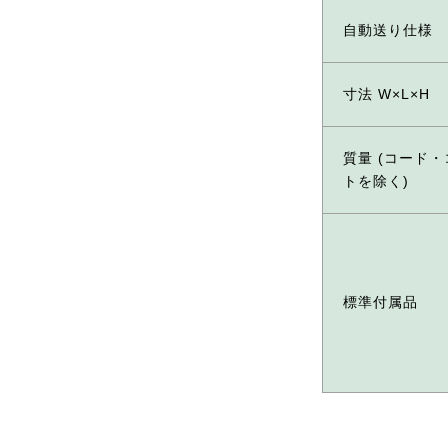
自動送り仕様
寸法 W×L×H
質量 (コード
トを除く)
標準付属品