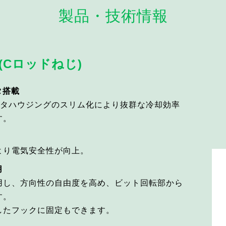
製品・技術情報
 (Cロッドねじ)
タ搭載
ータハウジングのスリム化により抜群な冷却効率
す。
より電気安全性が向上。
用
用し、方向性の自由度を高め、ビット回転部から
す。
したフックに固定もできます。