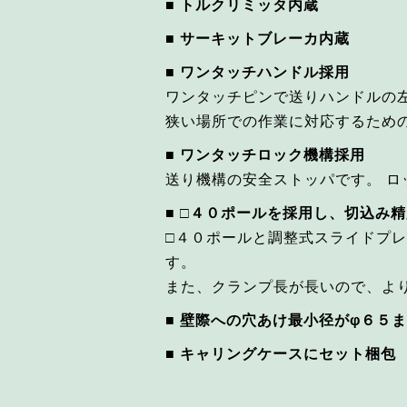
■ トルクリミッタ内蔵
■ サーキットブレーカ内蔵
■ ワンタッチハンドル採用
ワンタッチピンで送りハンドルの
狭い場所での作業に対応するため
■ ワンタッチロック機構採用
送り機構の安全ストッパです。 
■ □４０ポールを採用し、切込み
□４０ポールと調整式スライドプ
す。
また、クランプ長が長いので、よ
■ 壁際への穴あけ最小径がφ６５
■ キャリングケースにセット梱包