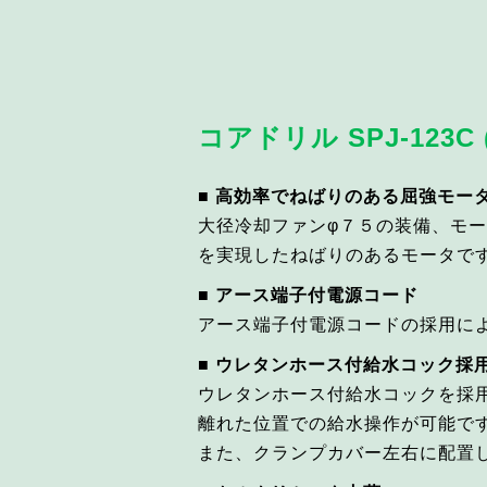
コアドリル SPJ-123C
■ 高効率でねばりのある屈強モー
大径冷却ファンφ７５の装備、モ
を実現したねばりのあるモータで
■ アース端子付電源コード
アース端子付電源コードの採用に
■ ウレタンホース付給水コック採
ウレタンホース付給水コックを採
離れた位置での給水操作が可能で
また、クランプカバー左右に配置