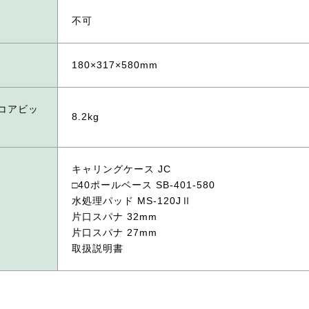
不可
180×317×580mm
・コアビッ
8.2kg
キャリングケース JC
□40ポールベース SB-401-580
水処理パッド MS-120JⅡ
片口スパナ 32mm
片口スパナ 27mm
取扱説明書