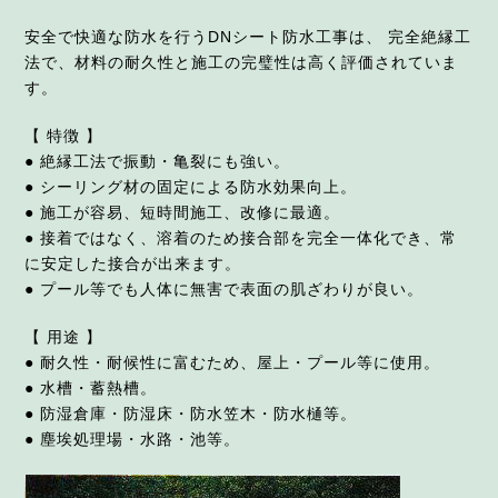
安全で快適な防水を行うDNシート防水工事は、
完全絶縁工
法で、材料の耐久性と施工の完璧性は高く評価されていま
す。
【 特徴 】
● 絶縁工法で振動・亀裂にも強い。
● シーリング材の固定による防水効果向上。
● 施工が容易、短時間施工、改修に最適。
● 接着ではなく、溶着のため接合部を完全一体化でき、常
に安定した接合が出来ます。
● プール等でも人体に無害で表面の肌ざわりが良い。
【 用途 】
● 耐久性・耐候性に富むため、屋上・プール等に使用。
● 水槽・蓄熱槽。
● 防湿倉庫・防湿床・防水笠木・防水樋等。
● 塵埃処理場・水路・池等。